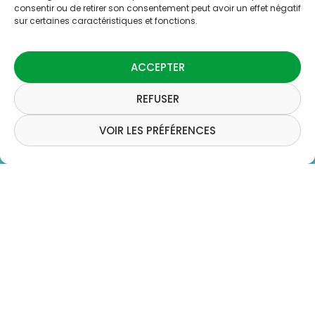
consentir ou de retirer son consentement peut avoir un effet négatif
sur certaines caractéristiques et fonctions.
ACCEPTER
REFUSER
VOIR LES PRÉFÉRENCES
Müssen Sie jedes Jahr Ihr
Brennholzlager
aufstocken?
Der
Ster Holz
ist eine Maßeinheit für das Volumen von Holz. Wie misst
man einen
Ster Holz
?
Eco Bois Alsace
, Brennholzverkäufer im Departement
Haut-Rhin
, in den Gebieten
Mulhouse
und
Saint-Louis
,
gibt Ihnen einige wichtige Erklärungen zum Abmessen