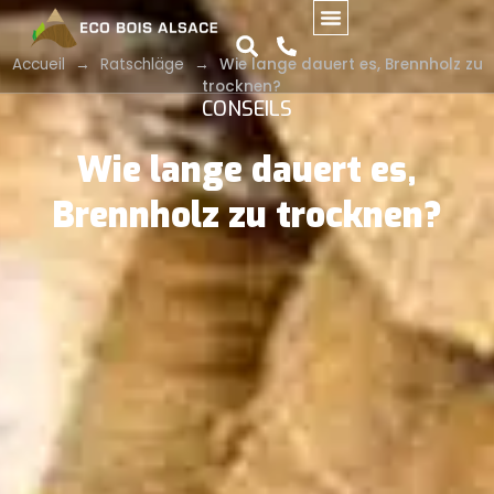
Accueil
→
Ratschläge
→
Wie lange dauert es, Brennholz zu
trocknen?
CONSEILS
Wie lange dauert es,
Brennholz zu trocknen?