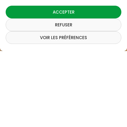
ACCEPTER
REFUSER
VOIR LES PRÉFÉRENCES
L‘
Der Vorteil von trockenem Brennholz
für die
Verbrennungsqualität Ihres
Kaminfeuers
ist
unbestreitbar, aber wie lange dauert es, bis
das
Brennholz getrocknet
ist?
Eco Bois Alsace
, ein Unternehmen, das auf den
Verkauf und die Lieferung von Brennholz in der Nähe
von
Mulhouse
im Departement
Haut-Rhin
spezialisiert ist, erklärt Ihnen alles zu diesem Thema.